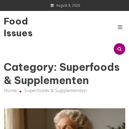
Skip
August 8, 2026
to
content
Food
Issues
Category:
Superfoods
& Supplementen
Home
Superfoods & Supplementen