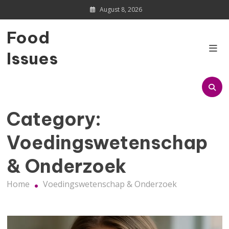
Skip
August 8, 2026
to
content
Food
Issues
Category:
Voedingswetenschap
& Onderzoek
Home
Voedingswetenschap & Onderzoek