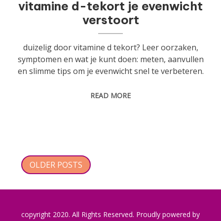
vitamine d-tekort je evenwicht
verstoort
duizelig door vitamine d tekort? Leer oorzaken,
symptomen en wat je kunt doen: meten, aanvullen
en slimme tips om je evenwicht snel te verbeteren.
READ MORE
Posts
OLDER POSTS
navigation
copyright 2020. All Rights Reserved.
Proudly powered by